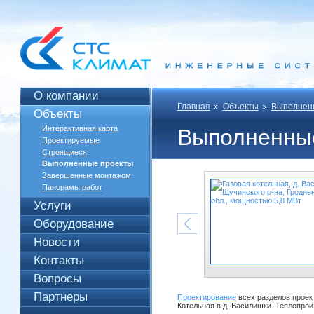
О компании
Главная
Объекты
Выполнен
Объекты
Интерактивная карта
Выполненны
Проектируемые
Строящиеся
Выполненные проекты
Завершенные монтажом
Панорамы работ
Услуги
Оборудование
Новости
Контакты
Вопросы
Партнеры
Проектирование
всех разделов проект
Котельная в д. Василишки. Теплопрои